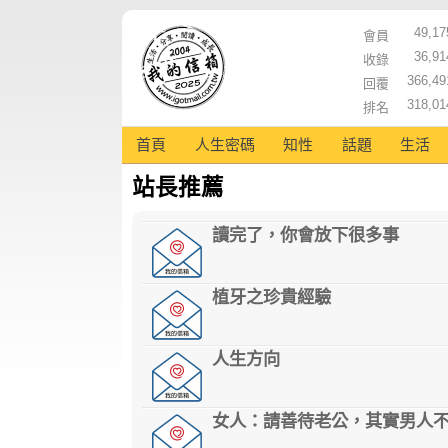
49,17
會員
36,91
收錄
366,49
回覆
318,01
排名
首頁
人生密碼
知性
話題
生活
站長推薦
讀完了，你會放下很多事
植牙之珍貴經驗
人生方向
女人：請善待老公，其實男人