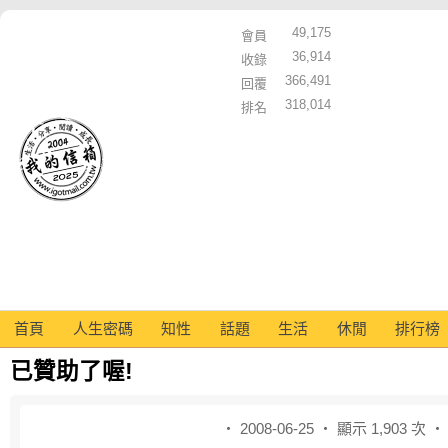
49,175
會員
36,914
收錄
366,491
回覆
318,014
排名
首頁
人生密碼
知性
話題
生活
休閒
排行榜
已贊助了喔!
‧ 2008-06-25 ‧ 顯示 1,903 次 