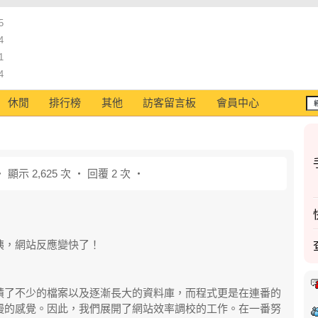
5
4
1
4
休閒
排行榜
其他
訪客留言板
會員中心
 ‧ 顯示 2,625 次 ‧ 回覆 2 次 ‧
咦，網站反應變快了！
積了不少的檔案以及逐漸長大的資料庫，而程式更是在連番的
慢的感覺。因此，我們展開了網站效率調校的工作。在一番努