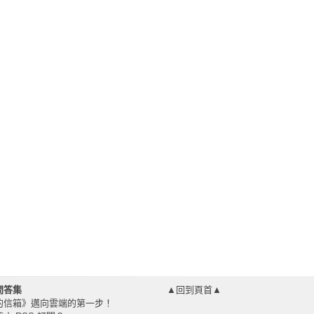
問答集
▲回到頁首▲
的信箱》邁向雲端的第一步！