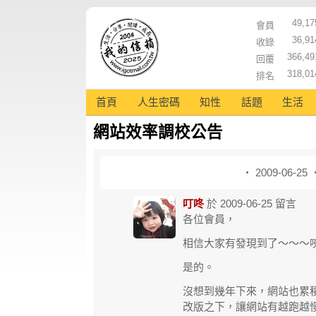
49,17
會員
36,91
收錄
366,49
回覆
318,01
排名
首頁
人生密碼
知性
話題
生活
網站效率調校公告
‧ 2009-06-25
叮咚
於
2009-06-25
留言
各位會員，
相信大家有發現到了～～～
是的。
沒想到幾年下來，網站也累
改版之下，讓網站有越跑越