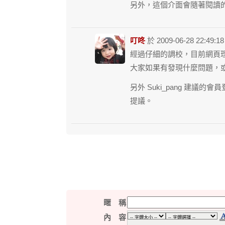
另外，這個介面會隨著閱讀
叮咚
於 2009-06-28 22:49:
經過仔細的調校，目前網頁理
大家如果有發現什麼問題，
另外 Suki_pang 建議
提議。
暱 稱
內 容