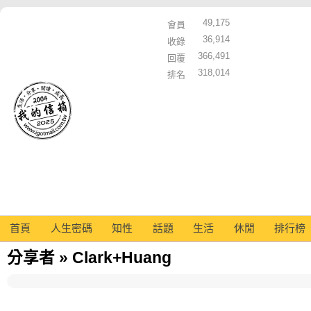
49,175
會員
36,914
收錄
366,491
回覆
318,014
排名
首頁
人生密碼
知性
話題
生活
休閒
排行榜
分享者 » Clark+Huang