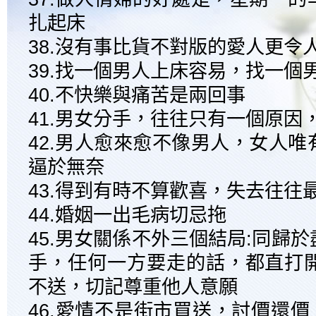
扎起床
38.沒有事比貨不對版的愛人更令
39.找一個男人上床容易，找一個
40.不快樂與痛苦是兩回事
41.男女分手，往往只有一個原因
42.男人愈來愈不像男人，女人
逼於無奈
43.得到有時不算歡喜，失去往往
44.婚姻一出毛病切忌拖
45.男女關係不外三個結局:同歸
手，任何一方要走的話，都直打
不送，切記尊重他人意願
46.愛情不是街市買送，討價還價