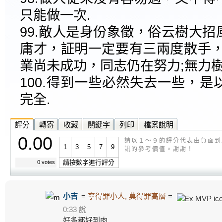
只能做一次.
99.敵人是身份象徵，俗云樹大
庸才，証明一定要有三兩度散手，
業尚未成功，同志仍在努力;無力樹
100.得到一些必然失去一些，
完全.
評分
轉寄
收藏
關鍵字
列印
檔案說明
0.00
請以１～９的評分代表由負面到
1
3
5
7
9
訊的參考價值。謝謝！
請按數字進行評分
0 votes
小吉
=
寧得罪小人, 莫得罪高層
=
0:33 說
好多都好到肉........