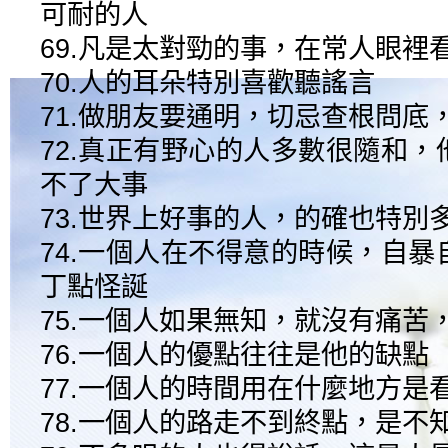
可耐的人
69.凡是太對勁的事，在常人眼裡
70.人的耳朵特別喜歡聽謠言
71.做朋友要通明，切忌查根問底
72.真正有野心的人多數很隨和
不了大事
73.世界上好事的人，的確也特別
74.一個人在不得意的時候，自
丁點怪誕
75.一個人如果無知，就沒有痛苦
76.一個人的優點往往是他的缺點
77.一個人的時間用在什麼地方是
78.一個人的路走不到終點，是不