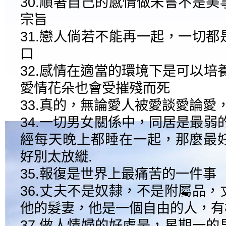
30.順著自己的感情做未嘗不是
宗旨
31.戀人倘若不能再一起，一切
口
32.感情在適當的環境下是可以培
愛情花朵也會受摧殘而死
33.真的，無論愛人被愛談愛論愛
34.一切男女關係中，同居是最弱
經每天晚上都睡在一起，那麼最
好別太放縰.
35.報復是世界上最痛苦的一件事
36.丈夫不是奴隸，不是附屬品
他的髮妻，他是一個自由的人，有
37.做人情婦的好處是，星期一