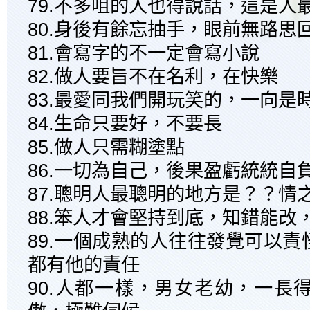
79.不多咀的人也得說話，這是人
80.身後有餘忘抽手，眼前無路思
81.會寫字的不一定會寫小說
82.做人要旨不在名利，在快樂
83.最愛同我們開玩笑的，一向是
84.生命只要好，不要長
85.做人只需糊塗點
86.一切為自己，後果盈虧統統自
87.聰明人最聰明的地方是？？情
88.笨人才會堅持到底，知錯能改
89.一個成熟的人往往發覺可以
都有他的責任
90.人都一樣，男女老幼，一長