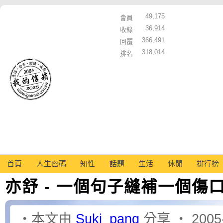
49,175
會員
36,914
收錄
366,491
回覆
318,014
排名
首頁
人生密碼
知性
話題
生活
休閒
排行榜
亦舒 - 一個句子縫補一個傷口.
‧本文由
Suki_pang
分享 ‧ 2005-