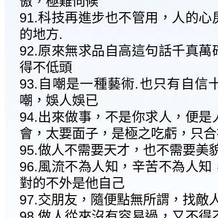
傲，極難伺候
91.科技再進步也不管用，人的
的地方.
92.原來無求品自高這句話千真
得不低頭
93.自嘲是一種藝術.也只有自
嘲，娛人娛已
94.出來做事，不是你求人，便
會，太要面子，是極之吃虧，只合
95.做人不需要天才，也不需要美
96.風流不為人知，辛苦不為人
對的不外是他自己
97.交朋友，隨便點無所謂，找敵
98.做人從來沒有容易過，又不