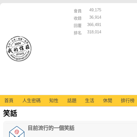
49,175
會員
36,914
收錄
366,491
回覆
318,014
排名
首頁
人生密碼
知性
話題
生活
休閒
排行榜
笑話
目前流行的一個笑話