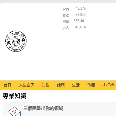
49,175
會員
36,914
收錄
366,491
回覆
318,014
排名
首頁
人生密碼
知性
話題
生活
休閒
排行榜
專業知識
三個圈畫出你的領域