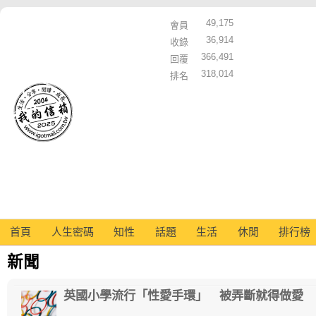
49,175
會員
36,914
收錄
366,491
回覆
318,014
排名
首頁
人生密碼
知性
話題
生活
休閒
排行榜
新聞
英國小學流行「性愛手環」 被弄斷就得做愛