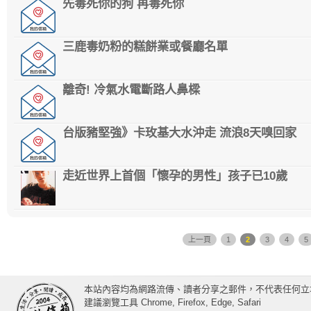
先毒死你的狗 再毒死你
三鹿毒奶粉的糕餅業或餐廳名單
離奇! 冷氣水電斷路人鼻樑
台版豬堅強》卡玫基大水沖走 流浪8天嗅回家
走近世界上首個「懷孕的男性」孩子已10歲
上一頁
1
2
3
4
5
本站內容均為網路流傳、讀者分享之郵件，不代表任何立
建議瀏覽工具 Chrome, Firefox, Edge, Safari