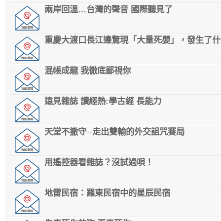
兩岸回溫…台灣的聲音 國際聽見了
重慶大渡口長江邊驚現「大量死嬰」，發生了什
混帳成龍 我徹底鄙視你
遠見雜誌 讀經熱:學古經 長能力
天堂不撤守─走出雙輸的外交詛咒賽局
用遙控器看雜誌？沒試過唄！
地雷民宿：羅東民宿中的星辰民宿