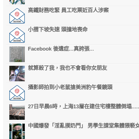
高鐵財務吃緊 員工吃票近百人涉案
小摺下坡失速 頭撞地喪命
Facebook 後遺症...真誇張...
就算殺了我，我也不會看你女朋友
攝影師拍到小老鼠搶美洲豹午餐鏡頭
27日早晨6時，上海13層在建住宅樓整體倒塌....
中國爆發「淫亂摸奶門」 男學生課堂集體猥褻