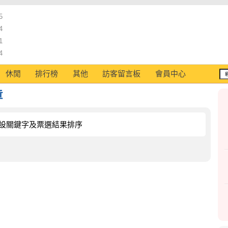
5
4
1
4
休閒
排行榜
其他
訪客留言板
會員中心
章
設關鍵字及票選結果排序