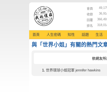
49,17
會員
36,91
收錄
366,49
回覆
318,01
排名
首頁
人生密碼
知性
話題
生活
與「世界小姐」有關的熱門文
依網友所
世界環球小姐冠軍 jennifer hawkins