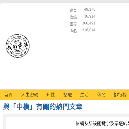
49,175
會員
36,914
收錄
366,491
回覆
318,014
排名
首頁
人生密碼
知性
話題
生活
休閒
排行榜
與「中橫」有關的熱門文章
依網友所設關鍵字及票選結