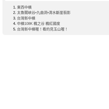
東西中橫
太魯閣峽谷•九曲洞•清水斷崖翦影
台灣新中橫
中橫108K 楓之谷 楓紅國度
台灣新中橫喔！看的見玉山喔！