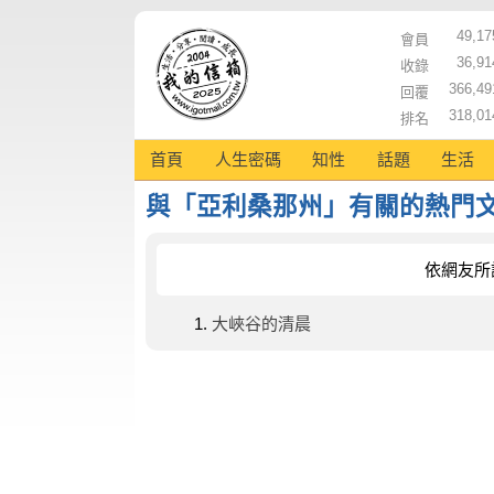
49,17
會員
36,91
收錄
366,49
回覆
318,01
排名
首頁
人生密碼
知性
話題
生活
與「亞利桑那州」有關的熱門
依網友所
大峽谷的清晨