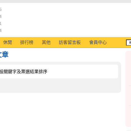
5
4
1
4
休閒
排行榜
其他
訪客留言板
會員中心
文章
設關鍵字及票選結果排序