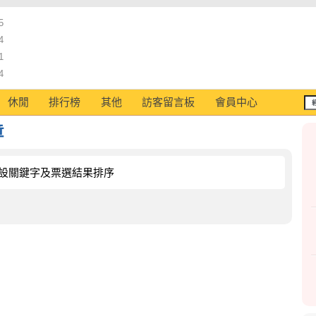
5
4
1
4
休閒
排行榜
其他
訪客留言板
會員中心
章
設關鍵字及票選結果排序