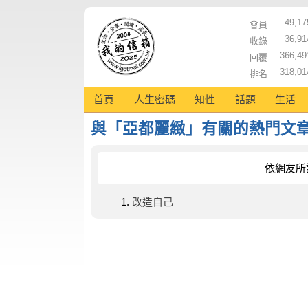
49,17
會員
36,91
收錄
366,49
回覆
318,01
排名
首頁
人生密碼
知性
話題
生活
與「亞都麗緻」有關的熱門文
依網友所
改造自己