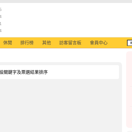
5
4
1
4
休閒
排行榜
其他
訪客留言板
會員中心
設關鍵字及票選結果排序