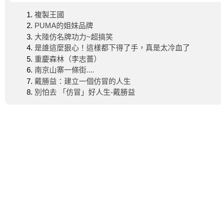
複製王國
PUMA的姐妹品牌
大陸仿名牌功力~超搞笑
是誰這麼狠心！這樣都下得了手，真是太冷血了
重慶森林（李志薔）
南京山寨一條街....
戴勝益：建立一個仿冒的人生
別怕去 「仿冒」好人生-戴勝益