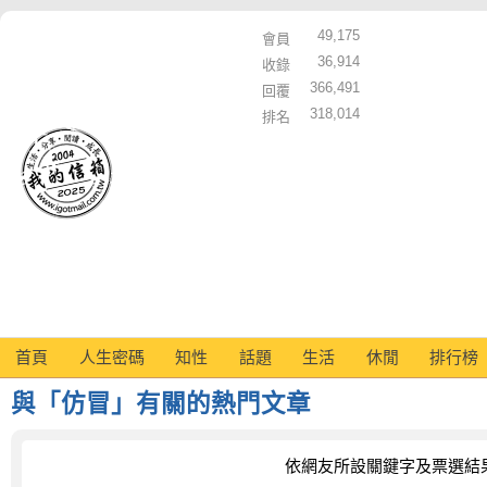
49,175
會員
36,914
收錄
366,491
回覆
318,014
排名
首頁
人生密碼
知性
話題
生活
休閒
排行榜
與「仿冒」有關的熱門文章
依網友所設關鍵字及票選結