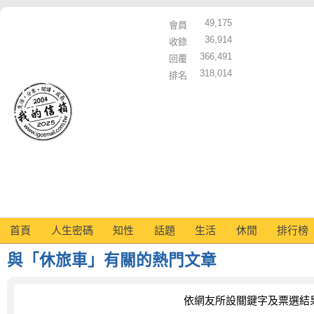
49,175
會員
36,914
收錄
366,491
回覆
318,014
排名
首頁
人生密碼
知性
話題
生活
休閒
排行榜
與「休旅車」有關的熱門文章
依網友所設關鍵字及票選結