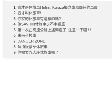
這才是休旅車! Infiniti Kuraza概念車風靡紐約車展
這才叫休旅車!
你家的休旅車有這樣帥嗎?
偽SAVRIN休旅車之不幸福篇
第一次在高速公路上遇到瘋子, 注意一下囉 ! !
未來科技車
DANGER ZONE
超頂級豪華休旅車
你需要九人座休旅車嗎？