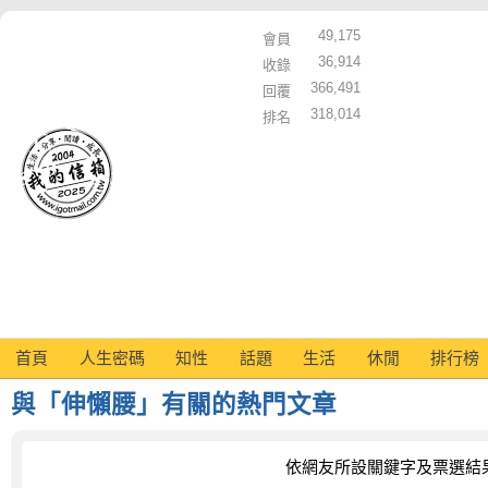
49,175
會員
36,914
收錄
366,491
回覆
318,014
排名
首頁
人生密碼
知性
話題
生活
休閒
排行榜
與「伸懶腰」有關的熱門文章
依網友所設關鍵字及票選結