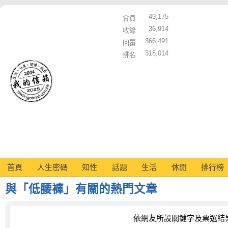
49,175
會員
36,914
收錄
366,491
回覆
318,014
排名
首頁
人生密碼
知性
話題
生活
休閒
排行榜
與「低腰褲」有關的熱門文章
依網友所設關鍵字及票選結