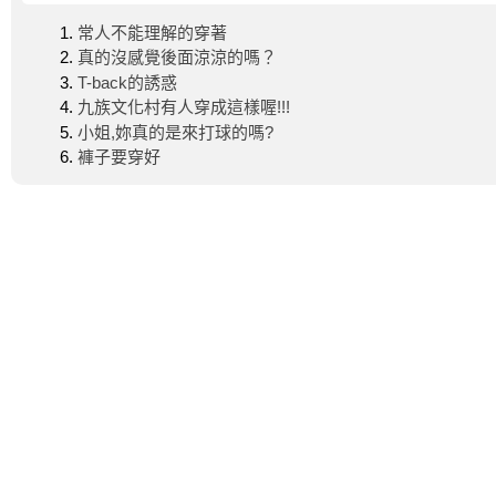
常人不能理解的穿著
真的沒感覺後面涼涼的嗎？
T-back的誘惑
九族文化村有人穿成這樣喔!!!
小姐,妳真的是來打球的嗎?
褲子要穿好