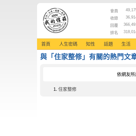
49,17
會員
36,91
收錄
366,49
回覆
318,01
排名
首頁
人生密碼
知性
話題
生活
與「住家整修」有關的熱門文
依網友所
住家整修