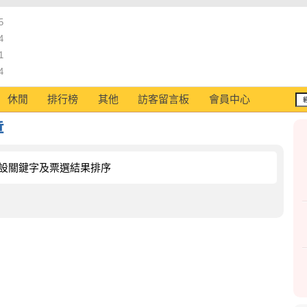
5
4
1
4
休閒
排行榜
其他
訪客留言板
會員中心
章
設關鍵字及票選結果排序