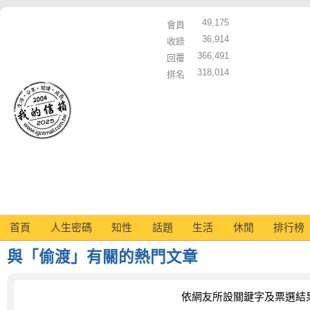
49,175
會員
36,914
收錄
366,491
回覆
318,014
排名
首頁
人生密碼
知性
話題
生活
休閒
排行榜
與「偷渡」有關的熱門文章
依網友所設關鍵字及票選結