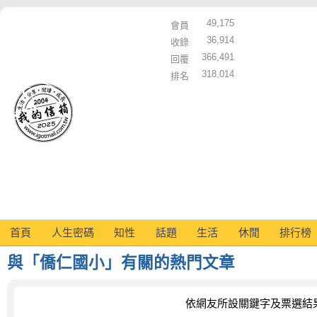
49,175
會員
36,914
收錄
366,491
回覆
318,014
排名
首頁
人生密碼
知性
話題
生活
休閒
排行榜
與「僑仁國小」有關的熱門文章
依網友所設關鍵字及票選結