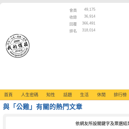
49,175
會員
36,914
收錄
366,491
回覆
318,014
排名
首頁
人生密碼
知性
話題
生活
休閒
排行榜
與「公雞」有關的熱門文章
依網友所設關鍵字及票選結