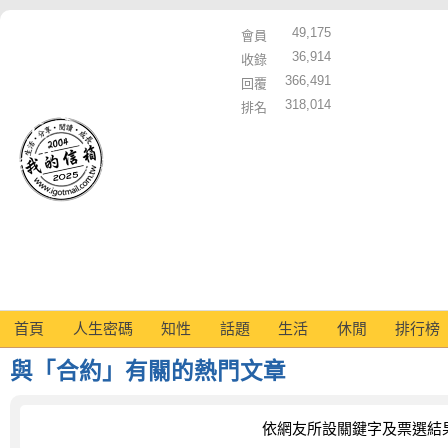
49,175
會員
36,914
收錄
366,491
回覆
318,014
排名
首頁
人生密碼
知性
話題
生活
休閒
排行榜
與「合約」有關的熱門文章
依網友所設關鍵字及票選結