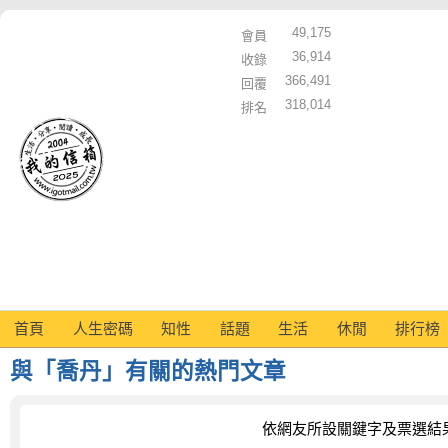
49,175
會員
36,914
收錄
366,491
回覆
318,014
排名
首頁
人生密碼
知性
話題
生活
休閒
排行榜
與「喬丹」有關的熱門文章
依網友所設關鍵字及票選結