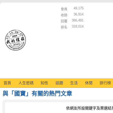
49,175
會員
36,914
收錄
366,491
回覆
318,014
排名
首頁
人生密碼
知性
話題
生活
休閒
排行榜
與「國寶」有關的熱門文章
依網友所設關鍵字及票選結