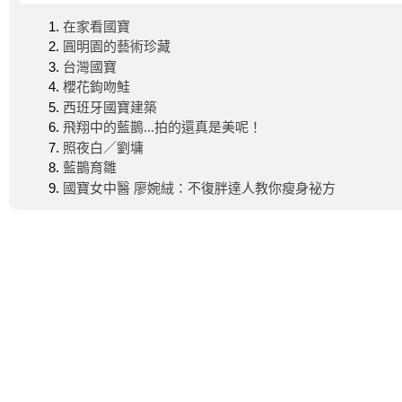
在家看國寶
圓明園的藝術珍藏
台灣國寶
櫻花鉤吻鮭
西班牙國寶建築
飛翔中的藍鵲...拍的還真是美呢！
照夜白／劉墉
藍鵲育雛
國寶女中醫 廖婉絨：不復胖達人教你瘦身祕方