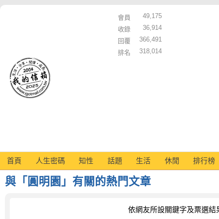
49,175
會員
36,914
收錄
366,491
回覆
318,014
排名
首頁
人生密碼
知性
話題
生活
休閒
排行榜
與「圓明園」有關的熱門文章
依網友所設關鍵字及票選結