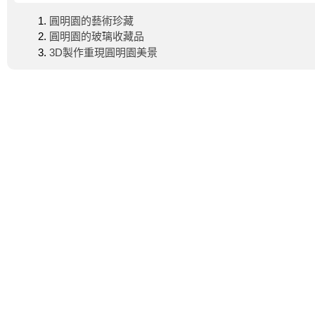
圓明園的藝術珍藏
圓明園的玻璃收藏品
3D製作重現圓明園美景