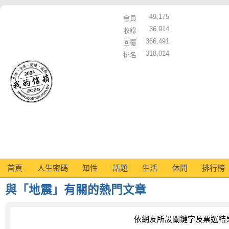
49,175
會員
36,914
收錄
366,491
回覆
318,014
排名
首頁
人生密碼
知性
話題
生活
休閒
排行榜
與「地震」有關的熱門文章
依網友所設關鍵字及票選結