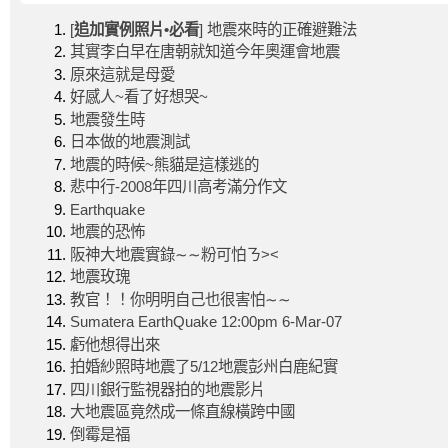
[
追加實例照片•必看
] 地震來時的正確避難法
其實李白早在唐朝就知道今年奧運會地震
原來這就是母愛
好感人~看了好想哭~
地震發生時
日本做的地震測試
地震的時候~熊貓是這樣逃的
悲中行-2008年四川高考滿分作文
Earthquake
地震的恐怖
阪神大地震實錄∼∼粉可怕ㄋ><
地震玫瑰
教官！！你明明自己也很害怕∼∼
Sumatera EarthQuake 12:00pm 6-Mar-07
虧他想得出來
拍婚紗照時地震了5/12地震彭州白鹿紀實
四川銀行監視器拍的地震影片
大地震區竟然成一條直線橫跨中國
倒霉是福