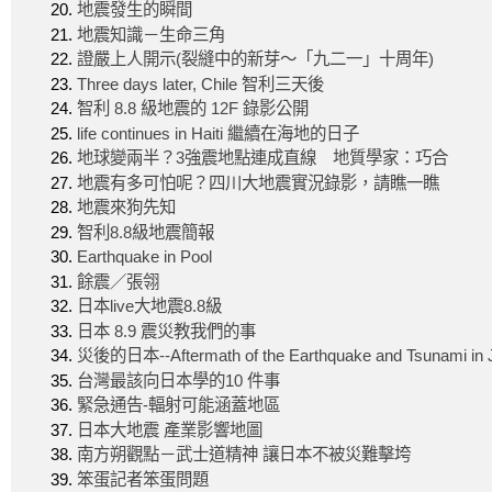
地震發生的瞬間
地震知識－生命三角
證嚴上人開示(裂縫中的新芽～「九二一」十周年)
Three days later, Chile 智利三天後
智利 8.8 級地震的 12F 錄影公開
life continues in Haiti 繼續在海地的日子
地球變兩半？3強震地點連成直線 地質學家：巧合
地震有多可怕呢？四川大地震實況錄影，請瞧一瞧
地震來狗先知
智利8.8級地震簡報
Earthquake in Pool
餘震／張翎
日本live大地震8.8級
日本 8.9 震災教我們的事
災後的日本--Aftermath of the Earthquake and Tsunami in 
台灣最該向日本學的10 件事
緊急通告-輻射可能涵蓋地區
日本大地震 產業影響地圖
南方朔觀點－武士道精神 讓日本不被災難擊垮
笨蛋記者笨蛋問題