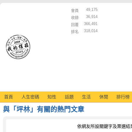
49,175
會員
36,914
收錄
366,491
回覆
318,014
排名
首頁
人生密碼
知性
話題
生活
休閒
排行榜
與「坪林」有關的熱門文章
依網友所設關鍵字及票選結