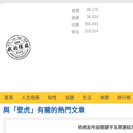
49,175
會員
36,914
收錄
366,491
回覆
318,014
排名
首頁
人生密碼
知性
話題
生活
休閒
排行榜
與「壁虎」有關的熱門文章
依網友所設關鍵字及票選結