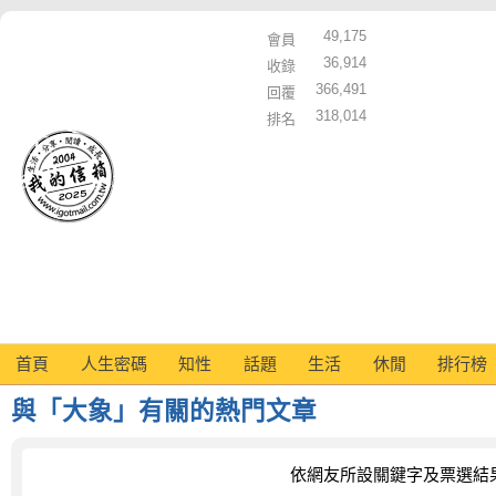
49,175
會員
36,914
收錄
366,491
回覆
318,014
排名
首頁
人生密碼
知性
話題
生活
休閒
排行榜
與「大象」有關的熱門文章
依網友所設關鍵字及票選結