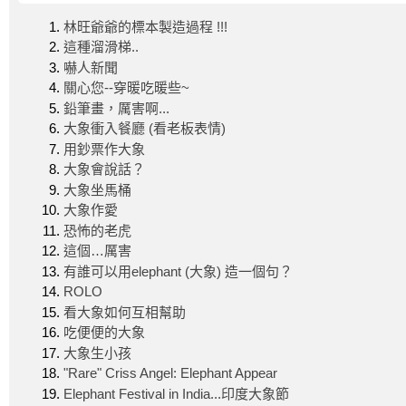
林旺爺爺的標本製造過程 !!!
這種溜滑梯..
嚇人新聞
關心您--穿暖吃暖些~
鉛筆畫，厲害啊...
大象衝入餐廳 (看老板表情)
用鈔票作大象
大象會說話？
大象坐馬桶
大象作愛
恐怖的老虎
這個…厲害
有誰可以用elephant (大象) 造一個句？
ROLO
看大象如何互相幫助
吃便便的大象
大象生小孩
"Rare" Criss Angel: Elephant Appear
Elephant Festival in India...印度大象節