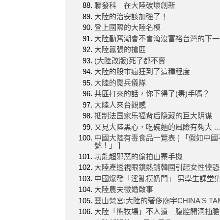
聯發科 在大陸破壞創新
大陸的治安該加強了！
登上國際的大陸名模
大陸勤奮潮會不會淹沒富裕台灣的下一
大陸囂張的搶匪
(大陸改版)死了都不賣
大陸的股市瘋狂到了這種程度
大陸的閱兵儀隊
共匪打來的話，你下得了(毒)手嗎？
大陸人來台觀感
抵制法国家乐福背后隐藏的巨大阴谋
又見大陸黑心，吃碗麵的風險有夠大 .....
中國大陸有毒食品一覽表 [ 「假如
號！」 ]
功能超邪惡的偷拍山寨手機
大陸產透視眼鏡熱銷韓國引起女性惶恐
中國爆發「淫亂摸奶門」 男學生課堂
大陸農夫徵婚啟事
靈山梵宮:大陸的奢侈廟宇CHINA'S TA
大陸「熊牧場」不人道 腹腔開洞抽膽