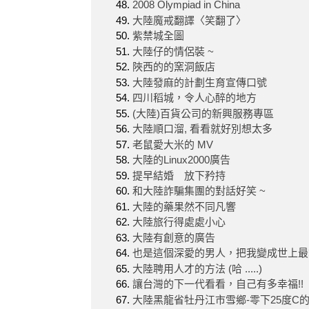
2008 Olympiad in China
大陸魔戒翻譯〈笑翻了〉
紫禁城全圖
大陸仔的情侶裝 ~
陜西的的窯洞飯店
大陸發麻的計劃生育宣傳口號
四川稻城，令人心醉的地方
(大陸)百貨公司的新興服務專區
大陸順口溜, 看看就好別想太多
老鼠愛大米的 MV
大陸的Linux2000廣告
提早結婚 放下矜持
和大陸詐騙集團的對話好笑 ~
大陸的藥果然不同凡響
大陸旅行得處處小心
大陸有創意的廣告
也是這個深愛的男人，把我變成世上最
大陸聘用人才的方法 (哈 .....)
讓台灣的下一代看看，自己有多幸福!!
大陸黑龍省牡丹江市雪鄉-零下25度C