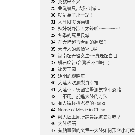
我就是不爽
免洗餐具, 大陸叫做...
就是為了那一點！
大陸KFC肯德雞
辣妹騎野狼！太辣啦~~~~~~~！
冬季的萬里長城
在大陸超市看到的翻譯？
大陸人的殺價術...猛
湖南超奇怪女生~~真是超白目....
鑽石廣告(台灣看不到唷...)
複製王國
姚明的腳踏車
大陸人吃鳳梨真幸福
大陸車，德國撞擊測試慘不忍睹
「不用」前進大陸的方法
有人這樣挑老婆的~@@
Name of Movie in China
到大陸上廁所請帶錶進去好嗎？
大陸標語
有點暈倒的文章---大陸如何形容小叮噹