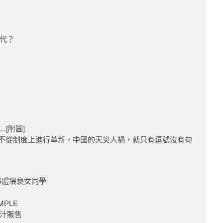
代？
.[附圖]
中國不從制度上進行革新，中國的天災人禍，就只有逗號沒有句
集體猥褻女同學
MPLE
汁販售