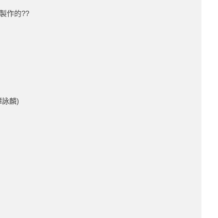
製作的??
）
詠麟)