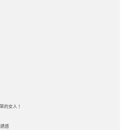
笨的女人！
的誘惑