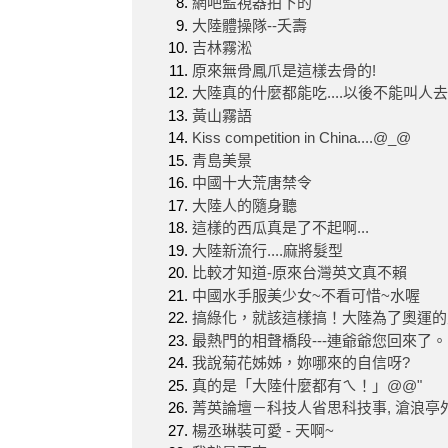
網吧監視器拍下的
大陸體操隊--夭壽
吉林霧淞
原來無骨鳳爪是這樣去骨的!
大陸真的什麼都能吃....以後不能叫人
黃山霧語
Kiss competition in China....@_@
青島美景
中國十大荒唐禁令
大陸人的隨身聽
這樣的西瓜真是了不起啊...
大陸新流行....麻將髮型
比較才知道-原來台灣英文真不賴
中國水手服美少女~不看可惜~水喔
搞綠化，就該這樣搞！大陸為了奧運的主辦
最熱門的相聲橋段---連爺爺您回來了
我說菊花姊姊，妳哪來的自信呀?
真的是「大陸什麼都有ㄟ！」@@"
菁英論壇－科技人省思科技事, 滄浪亭
楊丞琳裝可愛 - 天啊~