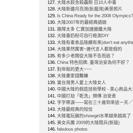
大陸水餃含殺蟲劑 日10人中毒
大陸新疆月亮灣(臥龍灣)美景照片
Is China Ready for the 2008 Olympics
大陸2007年的最經典語錄
路障太多 仁寶加速撤離大陸
大陸毒奶粉可自行檢測DIY
大陸有毒食品陸續有來(don't eat anything 
大陸果然厲害~連代言人都是假的
有多少老闆從大陸不告而逃？
China 特色招牌, 臺灣治安為何不好？
對岸殺的更大~~~
大陸畫家錢難賺
當台灣男人愛上大陸女人
中國大陸的假造技術學校 - 黑心商品
中國打劫「乾洗」頻傳 治安差
字字帶淚——寫在三十歲到來這一天／
大陸最經典的短信
大陸電玩展的showgirl水準越來越高了
美女兵團 2009的大陸閱兵(新版)
fabulous photos