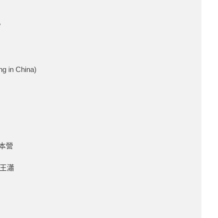
?
in China)
大本營
王瀟