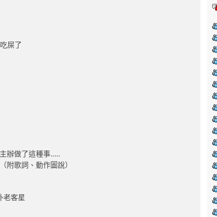
去吃屎了
做了這種事.....
。（附歌詞、動作圖說）
外老客星