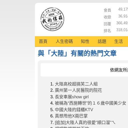
49,17
會員
36,91
收錄
366,49
回覆
318,01
排名
首頁
人生密碼
知性
話題
生活
與「大陸」有關的熱門文章
依網友所
大陸高校超搞笑二人組
廣州第一人民醫院的院花
長安車展show girl
被稱為“西施轉世”的１６歲中國美少女
中國大陸的錢櫃KTV
真想甩他X兩巴掌
[追加]大陸人真的很愛"順口溜"ㄟ