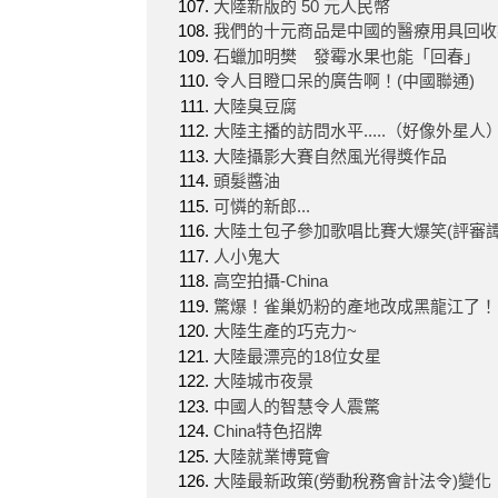
大陸新版的 50 元人民幣
我們的十元商品是中國的醫療用具回收
石蠟加明樊 發霉水果也能「回春」
令人目瞪口呆的廣告啊！(中國聯通)
大陸臭豆腐
大陸主播的訪問水平.....（好像外星人
大陸攝影大賽自然風光得獎作品
頭髮醬油
可憐的新郎...
大陸土包子參加歌唱比賽大爆笑(評審譚
人小鬼大
高空拍攝-China
驚爆！雀巢奶粉的產地改成黑龍江了！
大陸生產的巧克力~
大陸最漂亮的18位女星
大陸城市夜景
中國人的智慧令人震驚
China特色招牌
大陸就業博覽會
大陸最新政策(勞動稅務會計法令)變化