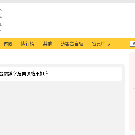
5
4
1
4
休閒
排行榜
其他
訪客留言板
會員中心
設關鍵字及票選結果排序