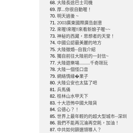
大陸長途巴士司機
厚...你很自動喔！
明天過後 ~
2003廣東國際廣告創意
來喔!來喔!!來看新娘子喔~~
神秘的西藏，思想者的天堂！
中國公認最美麗的地方
大陸徵婚--自我介紹
獨自前往大陸前的一封信~
大陸遊樂場.........千奇咪玩
大陸一個怪口音
網絡情緣�果子
大陸公安也太猛了吧
兵馬俑
桂林山水甲天下
十大恐怖中國大陸貨
公德心？！
世界上最年輕的的超大型城市--深圳
我們不能再沉淪再空耗，加油！
中共如何篩選領導人？