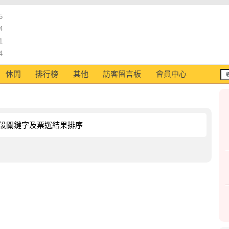
5
4
1
4
休閒
排行榜
其他
訪客留言板
會員中心
設關鍵字及票選結果排序