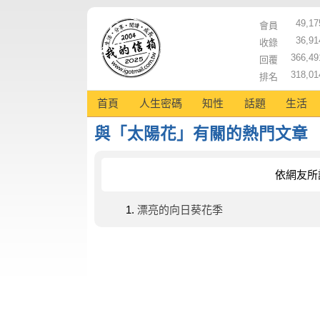
49,17
會員
36,91
收錄
366,49
回覆
318,01
排名
首頁
人生密碼
知性
話題
生活
與「太陽花」有關的熱門文章
依網友所
漂亮的向日葵花季