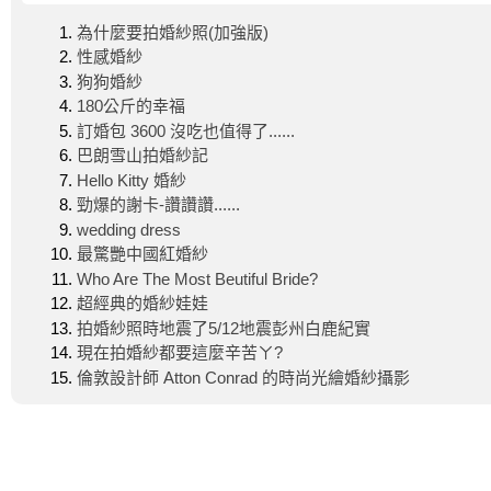
為什麼要拍婚紗照(加強版)
性感婚紗
狗狗婚紗
180公斤的幸福
訂婚包 3600 沒吃也值得了......
巴朗雪山拍婚紗記
Hello Kitty 婚紗
勁爆的謝卡-讚讚讚......
wedding dress
最驚艷中國紅婚紗
Who Are The Most Beutiful Bride?
超經典的婚紗娃娃
拍婚紗照時地震了5/12地震彭州白鹿紀實
現在拍婚紗都要這麼辛苦ㄚ?
倫敦設計師 Atton Conrad 的時尚光繪婚紗攝影