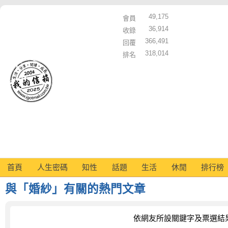
49,175
會員
36,914
收錄
366,491
回覆
318,014
排名
首頁
人生密碼
知性
話題
生活
休閒
排行榜
與「婚紗」有關的熱門文章
依網友所設關鍵字及票選結