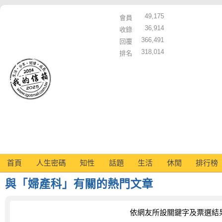
49,175
會員
36,914
收錄
366,491
回覆
318,014
排名
首頁
人生密碼
知性
話題
生活
休閒
排行榜
與「婦產科」有關的熱門文章
依網友所設關鍵字及票選結