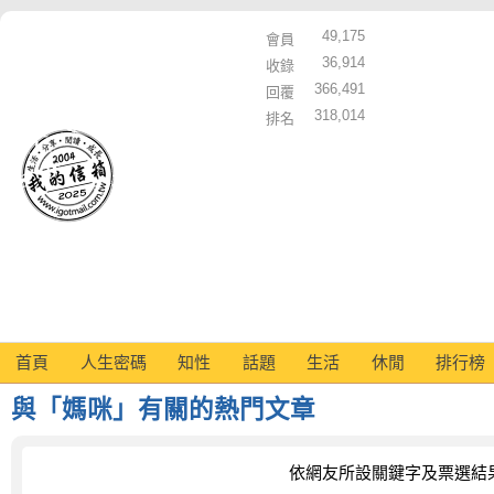
49,175
會員
36,914
收錄
366,491
回覆
318,014
排名
首頁
人生密碼
知性
話題
生活
休閒
排行榜
與「媽咪」有關的熱門文章
依網友所設關鍵字及票選結