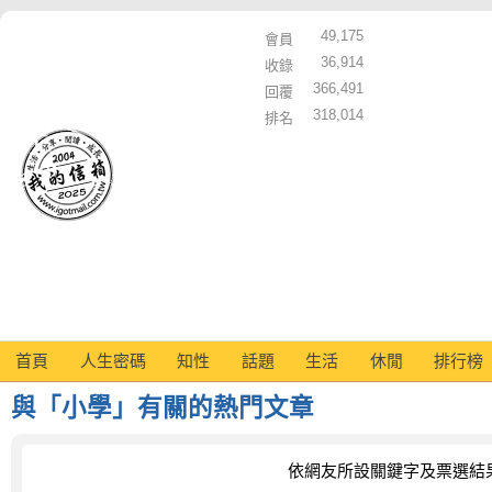
49,175
會員
36,914
收錄
366,491
回覆
318,014
排名
首頁
人生密碼
知性
話題
生活
休閒
排行榜
與「小學」有關的熱門文章
依網友所設關鍵字及票選結