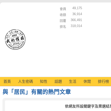
49,175
會員
36,914
收錄
366,491
回覆
318,014
排名
首頁
人生密碼
知性
話題
生活
休閒
排行榜
與「居民」有關的熱門文章
依網友所設關鍵字及票選結