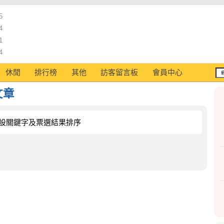
5
4
1
4
休閒
排行榜
其他
訪客留言板
會員中心
文章
設關鍵字及票選結果排序