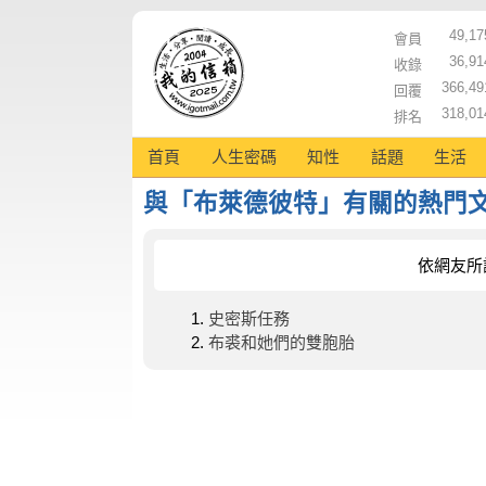
49,17
會員
36,91
收錄
366,49
回覆
318,01
排名
首頁
人生密碼
知性
話題
生活
與「布萊德彼特」有關的熱門
依網友所
史密斯任務
布裘和她們的雙胞胎