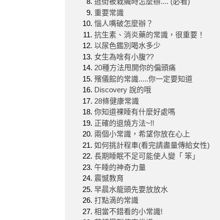
逛街被栽贓時怎麼辦.... (必看)
重要常識
惱人嘴破怎麼辦？
抗生素、消炎藥的常識，很重要！
以尿色鑑別喝水多少
女生為啥有小腹??
20種方法甩開你的偏頭痛
殯儀館的常識.....你一定要知道
Discovery 說的哦
28條健康常識
你知道裸睡有什麼好處嗎
正確的退燒方法~!!
兩個小常識，希望你放在心上
如何挑計程車(看完請盡量傳給女性)
長期睡眠不足可能使人變「 笨」
午睡的神奇力量
震憾教育
早晨水龍頭先要放放水
打點滴的常識
相當不錯看的小常識!