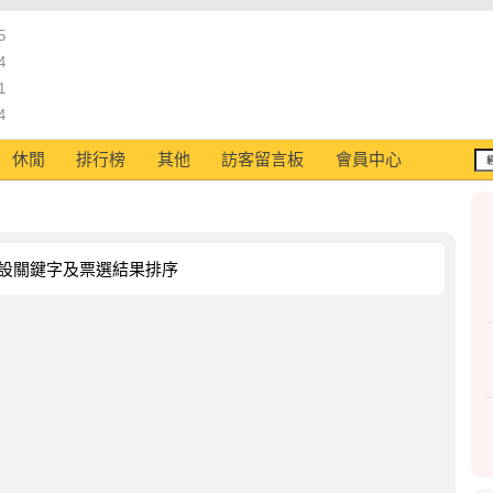
5
4
1
4
休閒
排行榜
其他
訪客留言板
會員中心
設關鍵字及票選結果排序