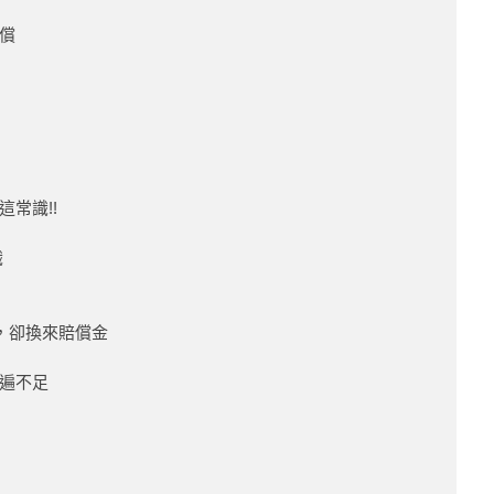
償
常識!!
識
，卻換來賠償金
遍不足