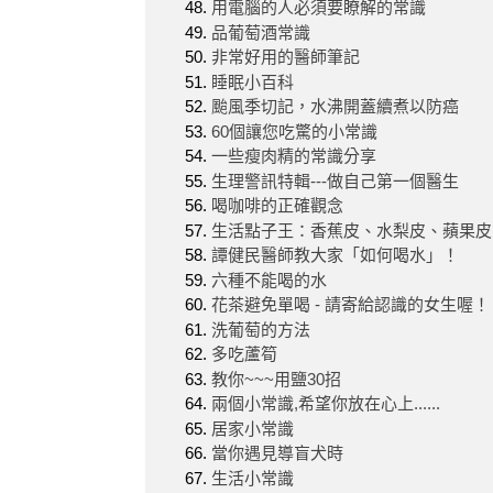
用電腦的人必須要瞭解的常識
品葡萄酒常識
非常好用的醫師筆記
睡眠小百科
颱風季切記，水沸開蓋續煮以防癌
60個讓您吃驚的小常識
一些瘦肉精的常識分享
生理警訊特輯---做自己第一個醫生
喝咖啡的正確觀念
生活點子王：香蕉皮、水梨皮、蘋果皮
譚健民醫師教大家「如何喝水」！
六種不能喝的水
花茶避免單喝 - 請寄給認識的女生喔！
洗葡萄的方法
多吃蘆筍
教你~~~用鹽30招
兩個小常識,希望你放在心上......
居家小常識
當你遇見導盲犬時
生活小常識