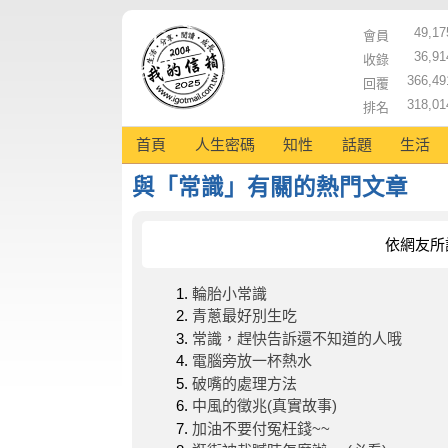
49,17
會員
36,91
收錄
366,49
回覆
318,01
排名
首頁
人生密碼
知性
話題
生活
與「常識」有關的熱門文章
依網友所
輪胎小常識
青蔥最好別生吃
常識，趕快告訴還不知道的人哦
電腦旁放一杯熱水
破嘴的處理方法
中風的徵兆(真實故事)
加油不要付冤枉錢~~