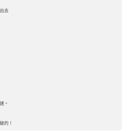
出去
速。
破的！