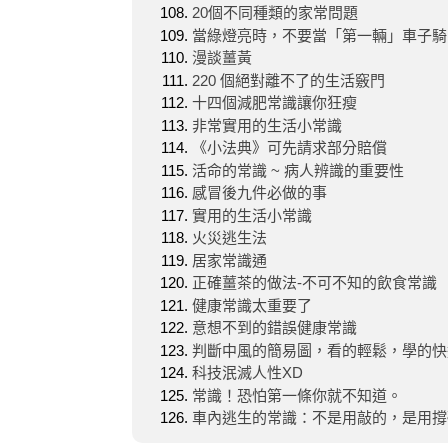
20個不同種類的家常問題
當綠燈亮時，不要當「第一輛」車子騎
漫談薑黃
220 個絕對離不了的生活竅門
十四個減肥常識讓你狂瘦
非常實用的生活小常識
《小法典》可先請求部分賠償
活命的常識 ~ 病人辨識的重要性
感冒後九件必做的事
實用的生活小常識
火災逃生法
居家常識通
正確薑茶的做法-不可不知的飲食常識
健康常識太重要了
意想不到的錯誤健康常識
判斷中風的簡易圖，看的輕鬆，學的快
科技泯滅人性XD
常識！恐怕第一條你就不知道。
車內逃生的常識：不是用敲的，是用撐