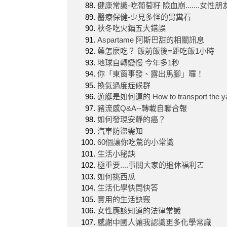
健康常識-吃葡萄籽 險血崩.......女性朋
醫療保健-少見多怪的胃糞石
秋冬吃火鍋五大錯誤
Aspartame 阿斯巴甜的相關訊息
藥怎麼吃？ 飯前飯後=距吃飯1小時
地球自轉變慢 今年多1秒
你「東窗事發、露出馬腳」囉！
換氣過度症候群
遊艇是如何運的 How to transport the y
豬流感Q&A--轉載自聯合報
如何發現安靜的癌？
汽車防盜需知
60個讓你吃驚的小常識
生活小秘訣
極重要....事關大家的退休福利ㄛ
如何挑西瓜
生活化學快問快答
實用的生活訣竅
女性應該知道的法律常識
感謝中國人讓我認識更多化學常識