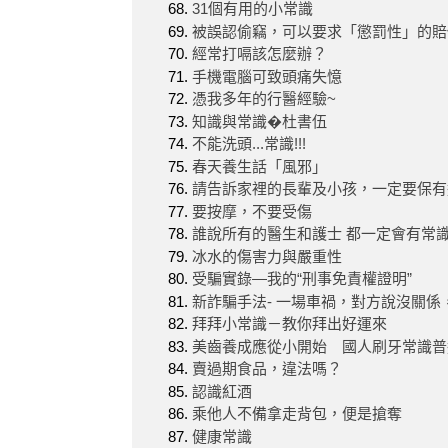
31個有用的小常識
被誤認偷竊，可以要求「懲罰性」的賠
經常打嗝該怎麼辦？
手機電腦可致頭痛失憶
憑我多年的行醫經驗~
知識與常識�杜書伍
不能洗頭...常識!!!
春天養生話「風邪」
請告訴家裡的長輩及小孩，一定要保有這
要按摩，不要受傷
誰說所有的醫生和護士 都一定會有常
冰水的傷害力與嚴重性
受騙實錄—我的“刑事免責權證明”
新詐騙手法- 一場車禍，對方說沒關係
拜拜小常識－教你拜出好運來
美齒養成應從小開始 國人刷牙常識普
賣過期食品，違法嗎？
認識紅酒
乘他人不備拿走背包，便是搶奪
健康常識