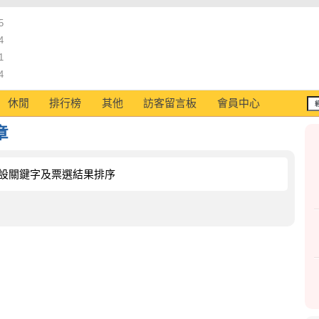
5
4
1
4
休閒
排行榜
其他
訪客留言板
會員中心
章
設關鍵字及票選結果排序