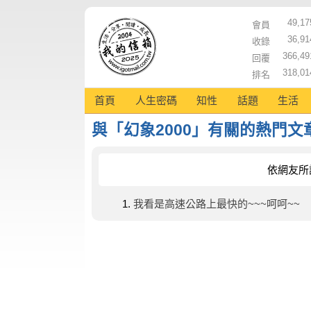
49,17
會員
36,91
收錄
366,49
回覆
318,01
排名
首頁
人生密碼
知性
話題
生活
與「幻象2000」有關的熱門文
依網友所
我看是高速公路上最快的~~~呵呵~~