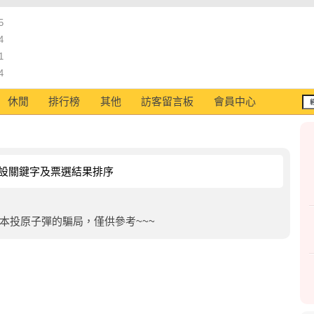
5
4
1
4
休閒
排行榜
其他
訪客留言板
會員中心
設關鍵字及票選結果排序
本投原子彈的騙局，僅供參考~~~