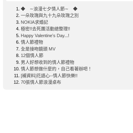
◆ ∼浪漫七夕情人節∼ ◆
一朵玫瑰與九十九朵玫瑰之別
NOKIA求婚記
極密!!去死團活動總整理!!
Happy Valentine's Day...!
情人節禮物
全是接吻鏡頭 MV
12個情人節
男人好想收到的情人節禮物
情人節想做什麼的，自己看著辦吧！
[補資料]花語心--情人節快樂!!
70張情人節浪漫桌布