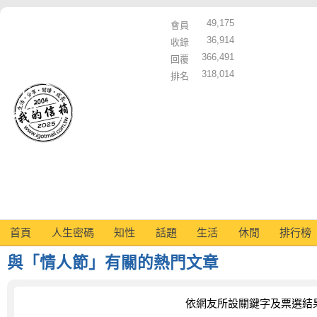
49,175
會員
36,914
收錄
366,491
回覆
318,014
排名
首頁
人生密碼
知性
話題
生活
休閒
排行榜
與「情人節」有關的熱門文章
依網友所設關鍵字及票選結