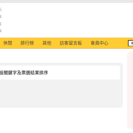
5
4
1
4
休閒
排行榜
其他
訪客留言板
會員中心
設關鍵字及票選結果排序