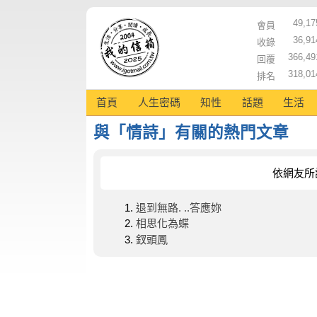
49,17
會員
36,91
收錄
366,49
回覆
318,01
排名
首頁
人生密碼
知性
話題
生活
與「情詩」有關的熱門文章
依網友所
退到無路. ..答應妳
相思化為蝶
釵頭鳳