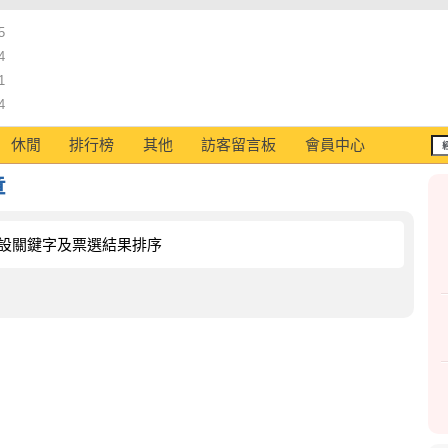
5
4
1
4
休閒
排行榜
其他
訪客留言板
會員中心
章
設關鍵字及票選結果排序