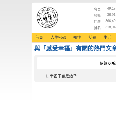
49,17
會員
36,91
收錄
366,49
回覆
318,01
排名
首頁
人生密碼
知性
話題
生活
與「感受幸福」有關的熱門文
依網友所
幸福不該是給予