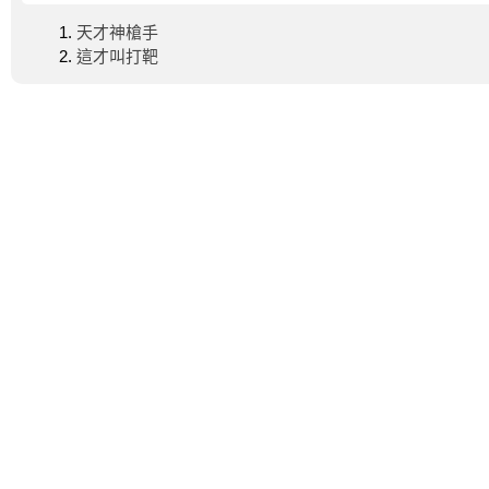
天才神槍手
這才叫打靶