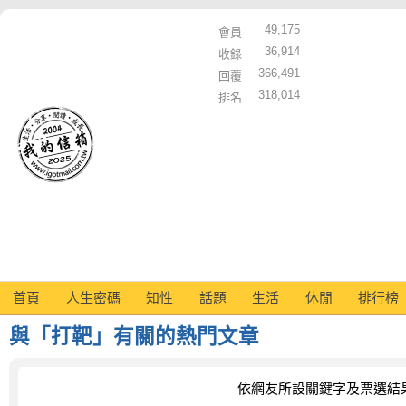
49,175
會員
36,914
收錄
366,491
回覆
318,014
排名
首頁
人生密碼
知性
話題
生活
休閒
排行榜
與「打靶」有關的熱門文章
依網友所設關鍵字及票選結