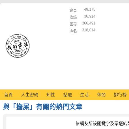
49,175
會員
36,914
收錄
366,491
回覆
318,014
排名
首頁
人生密碼
知性
話題
生活
休閒
排行榜
與「擔屎」有關的熱門文章
依網友所設關鍵字及票選結