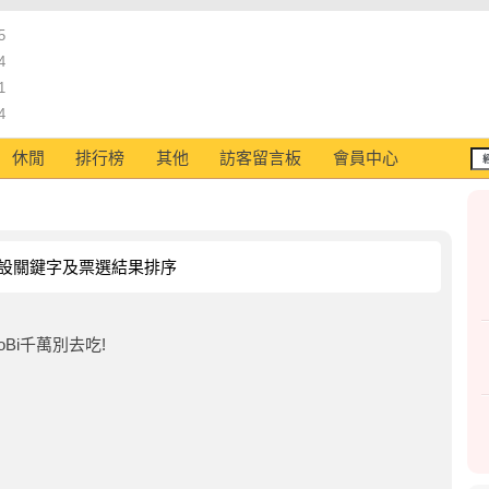
5
4
1
4
休閒
排行榜
其他
訪客留言板
會員中心
設關鍵字及票選結果排序
oBi千萬別去吃!