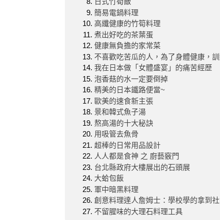
日式竹筍飯
簡易電鍋料理
高纖健康的竹筍料理
煮出好吃的茶葉蛋
健康無負擔的家常菜
不喜歡吃苦瓜的人，為了身體健康，訓
我在日本做「女體盛宴」的痛苦經歷
泡香菇的水一定要倒掉
精美的日本鐵路便當~
歐美的速食新主張
景和韓式魚子湯
熬高湯的十大秘訣
用吸管去魚骨
超棒的日常用品設計
人人都是食神 之 廚藝竅門
台北縣政府大樓展出的石頭展
大蛤包飯
軍中暗黑料理
創意料理達人詹姆士：學校學的拿到社
不留腥味的大理石料理工具