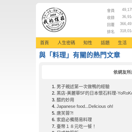
49,17
會員
36,91
收錄
366,49
回覆
318,01
排名
首頁
人生密碼
知性
話題
生活
與「料理」有關的熱門文章
依網友所
男子親述第一次做鴨的經驗
黑店-美麗華5F的日本懷石料理-YoRoK
醋的妙用
Japanese food...Delicious oh!
唐芙蓉?!
家庭必備簡易料理
臺幣１８元吃一餐！