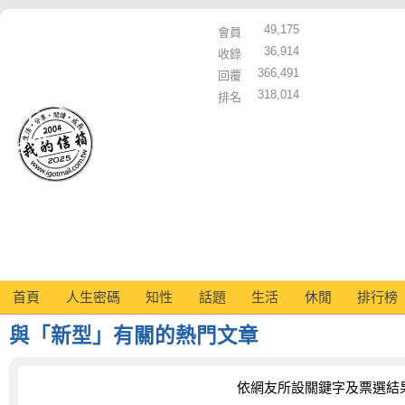
49,175
會員
36,914
收錄
366,491
回覆
318,014
排名
首頁
人生密碼
知性
話題
生活
休閒
排行榜
與「新型」有關的熱門文章
依網友所設關鍵字及票選結