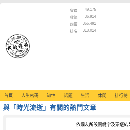
49,175
會員
36,914
收錄
366,491
回覆
318,014
排名
首頁
人生密碼
知性
話題
生活
休閒
排行榜
與「時光流逝」有關的熱門文章
依網友所設關鍵字及票選結