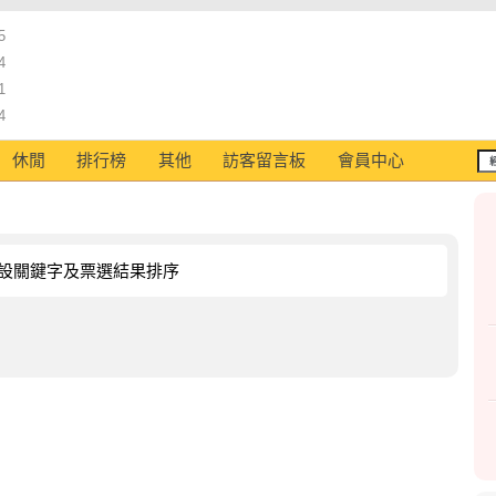
5
4
1
4
休閒
排行榜
其他
訪客留言板
會員中心
設關鍵字及票選結果排序