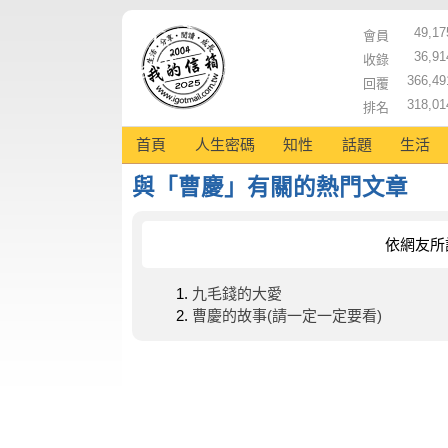
49,17
會員
36,91
收錄
366,49
回覆
318,01
排名
首頁
人生密碼
知性
話題
生活
與「曹慶」有關的熱門文章
依網友所
九毛錢的大愛
曹慶的故事(請一定一定要看)