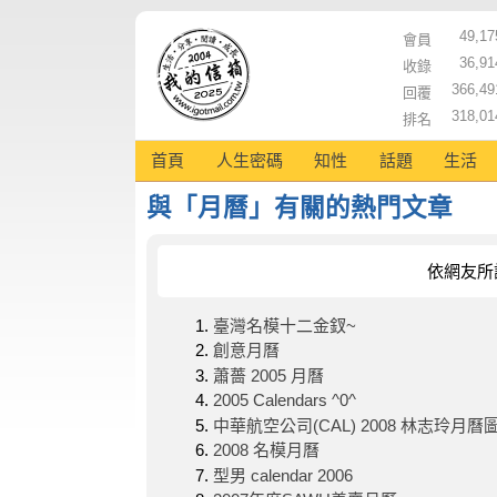
49,17
會員
36,91
收錄
366,49
回覆
318,01
排名
首頁
人生密碼
知性
話題
生活
與「月曆」有關的熱門文章
依網友所
臺灣名模十二金釵~
創意月曆
蕭薔 2005 月曆
2005 Calendars ^0^
中華航空公司(CAL) 2008 林志玲月曆
2008 名模月曆
型男 calendar 2006