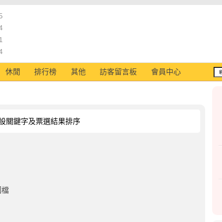
5
4
1
4
休閒
排行榜
其他
訪客留言板
會員中心
設關鍵字及票選結果排序
圖檔