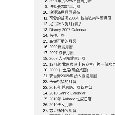
2007年度SAWH義賣月曆
法藍瓷2007年月曆
浪漫滿屋月曆桌布
可愛的舒潔2006年拉拉歡樂學習月曆
足古錐ㄟ狗月曆哦!
Disney 2007 Calendar
名模月曆
高鐵可愛的月曆
2009野鳥月曆
2007 攝影月曆
2008 人民解放軍月曆
12月起 北區東區十張發票可換一份水
2009 迪士尼(可設桌面)
麥當勞2009年 誘人胴體月曆
帶著祝福的月曆
2010年靜思語月曆祝福您！
2010 Sanrio Calendar
2010年 Aubade 性感日曆
2010美女月曆
志玲姊姊ㄉ年曆